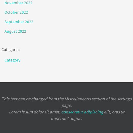
November 2022
October 2022
September 2022
August 2022
Categories
Category
This text can be changed from the Miscellaneous section of the settings
page.
Lorem ipsum
dolor sit amet,
consectetur adipiscing
elit, cras ut
imperdiet augue.