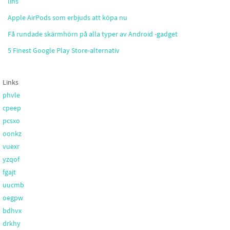
lins
Apple AirPods som erbjuds att köpa nu
Få rundade skärmhörn på alla typer av Android -gadget
5 Finest Google Play Store-alternativ
Links
phvle
cpeep
pcsxo
oonkz
vuexr
yzqof
fgajt
uucmb
oegpw
bdhvx
drkhy