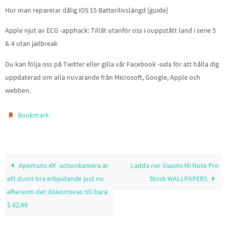
Hur man reparerar dålig iOS 15 Batterilivslängd [guide]
Apple njut av ECG -apphack: Tillåt utanför oss i ouppstått land i serie 5
& 4 utan jailbreak
Du kan följa oss på Twitter eller gilla vår Facebook -sida för att hålla dig
uppdaterad om alla nuvarande från Microsoft, Google, Apple och
webben.
.
Bookmark
Apemans 4K -actionkamera är
Ladda ner Xiaomi Mi Note Pro
ett dumt bra erbjudande just nu
Stock WALLPAPERS
eftersom det diskonteras till bara
$ 42,99