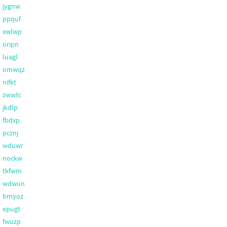
jygnw
ppquf
xwlwp
oripn
luagl
omwqz
nifkt
zwwtc
jkdlp
fbdxp
pcznj
wduwr
nockw
tkfwm
wdwun
bmyoz
epugt
fwuzp