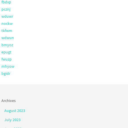
fbdxp
pcznj
wduwr
nockw
tkfwm
wdwun
bmyoz
epugt
fwuzp
mhyow
bgidr
Archives
August 2023
July 2023