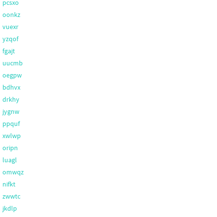
pcsxo
oonkz
vuexr
yzqof
fgajt
uucmb
oegpw
bdhvx
drkhy
jygnw
ppquf
xwlwp
oripn
luagl
omwqz
nifkt
zwwtc
jkdlp