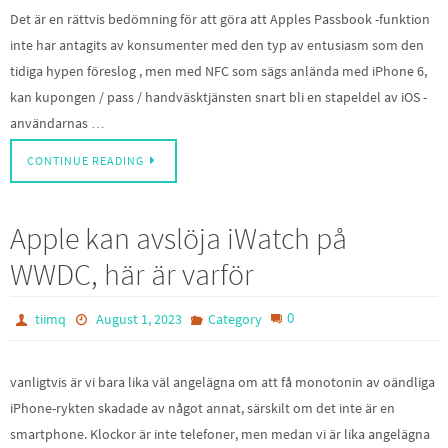
Det är en rättvis bedömning för att göra att Apples Passbook -funktion
inte har antagits av konsumenter med den typ av entusiasm som den
tidiga hypen föreslog , men med NFC som sägs anlända med iPhone 6,
kan kupongen / pass / handväsktjänsten snart bli en stapeldel av iOS -
användarnas …
CONTINUE READING
Apple kan avslöja iWatch på
WWDC, här är varför
0
tiimq
August 1, 2023
Category
vanligtvis är vi bara lika väl angelägna om att få monotonin av oändliga
iPhone-rykten skadade av något annat, särskilt om det inte är en
smartphone. Klockor är inte telefoner, men medan vi är lika angelägna