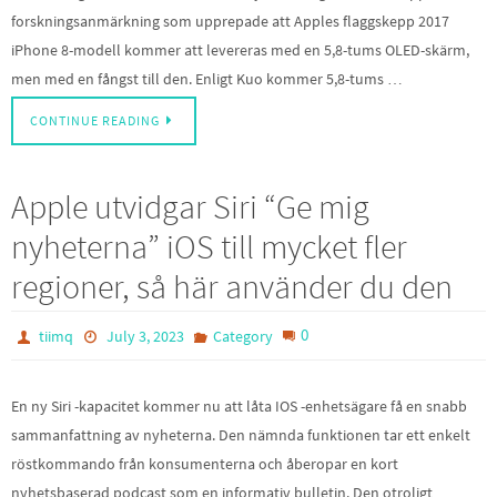
forskningsanmärkning som upprepade att Apples flaggskepp 2017
iPhone 8-modell kommer att levereras med en 5,8-tums OLED-skärm,
men med en fångst till den. Enligt Kuo kommer 5,8-tums …
CONTINUE READING
Apple utvidgar Siri “Ge mig
nyheterna” iOS till mycket fler
regioner, så här använder du den
0
tiimq
July 3, 2023
Category
En ny Siri -kapacitet kommer nu att låta IOS -enhetsägare få en snabb
sammanfattning av nyheterna. Den nämnda funktionen tar ett enkelt
röstkommando från konsumenterna och åberopar en kort
nyhetsbaserad podcast som en informativ bulletin. Den otroligt