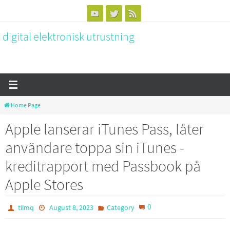
Skip
to
digital elektronisk utrustning
content
Home Page
Apple lanserar iTunes Pass, låter
användare toppa sin iTunes -
kreditrapport med Passbook på
Apple Stores
0
tiimq
August 8, 2023
Category