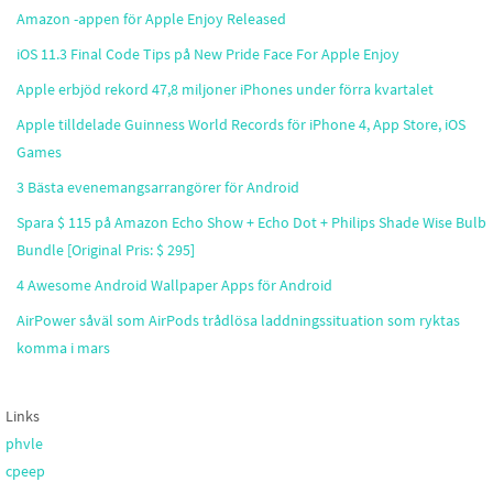
Amazon -appen för Apple Enjoy Released
iOS 11.3 Final Code Tips på New Pride Face For Apple Enjoy
Apple erbjöd rekord 47,8 miljoner iPhones under förra kvartalet
Apple tilldelade Guinness World Records för iPhone 4, App Store, iOS
Games
3 Bästa evenemangsarrangörer för Android
Spara $ 115 på Amazon Echo Show + Echo Dot + Philips Shade Wise Bulb
Bundle [Original Pris: $ 295]
4 Awesome Android Wallpaper Apps för Android
AirPower såväl som AirPods trådlösa laddningssituation som ryktas
komma i mars
Links
phvle
cpeep