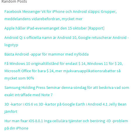
Random Posts
Facebook Messenger V4 för iPhone och Android släpps: Grupper,
meddelandens vidarebefordran, mycket mer
Apple håller iPad-evenemanget den 15 oktober [Rapport]
Android Q: s officiella namn är Android 10, Google retuscherar Android -
logotyp
Bästa Android -appar för mammor med nyfödda
Få Windows 10 originaltillstånd för endast $ 14, Windows 11 för $ 20,
Microsoft Office för bara $ 24, mer mjukvaruapplikationsrabatter så
mycket som 90%
Samsung Holding Press Seminar denna söndag för att beskriva vad som
exakt inträffade med Note 7
3D -kartor i iOS 6 vs 3D -kartor på Google Earth i Android 4.1 Jelly Bean
jämfört
Hur man fixar iOS 8.0.1 Inga cellulära tjänster och beröring -ID -problem
på din iPhone