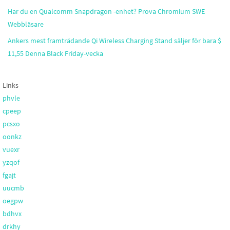
Har du en Qualcomm Snapdragon -enhet? Prova Chromium SWE
Webbläsare
Ankers mest framträdande Qi Wireless Charging Stand säljer för bara $
11,55 Denna Black Friday-vecka
Links
phvle
cpeep
pcsxo
oonkz
vuexr
yzqof
fgajt
uucmb
oegpw
bdhvx
drkhy