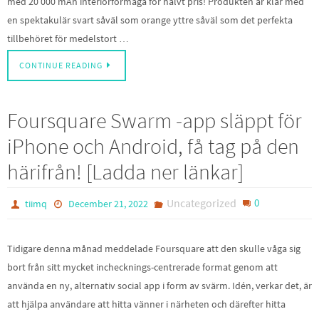
med 20 000 mAh interiörförmåga för halvt pris! Produkten är klar med
en spektakulär svart såväl som orange yttre såväl som det perfekta
tillbehöret för medelstort …
CONTINUE READING
Foursquare Swarm -app släppt för
iPhone och Android, få tag på den
härifrån! [Ladda ner länkar]
Uncategorized
0
tiimq
December 21, 2022
Tidigare denna månad meddelade Foursquare att den skulle våga sig
bort från sitt mycket inchecknings-centrerade format genom att
använda en ny, alternativ social app i form av svärm. Idén, verkar det, är
att hjälpa användare att hitta vänner i närheten och därefter hitta