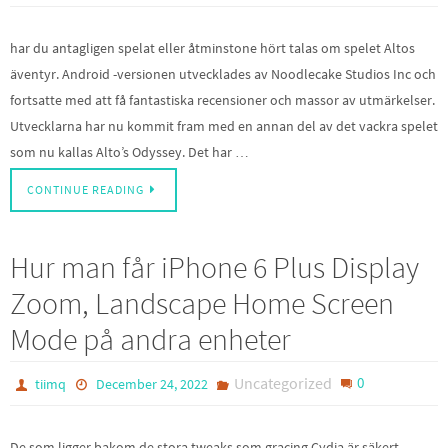
har du antagligen spelat eller åtminstone hört talas om spelet Altos
äventyr. Android -versionen utvecklades av Noodlecake Studios Inc och
fortsatte med att få fantastiska recensioner och massor av utmärkelser.
Utvecklarna har nu kommit fram med en annan del av det vackra spelet
som nu kallas Alto’s Odyssey. Det har …
CONTINUE READING
Hur man får iPhone 6 Plus Display
Zoom, Landscape Home Screen
Mode på andra enheter
Uncategorized
0
tiimq
December 24, 2022
De som ligger bakom de stora tweaks som gracing Cydia är säkert