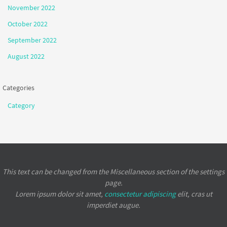
November 2022
October 2022
September 2022
August 2022
Categories
Category
This text can be changed from the Miscellaneous section of the settings
page.
Lorem ipsum
dolor sit amet,
consectetur adipiscing
elit, cras ut
imperdiet augue.