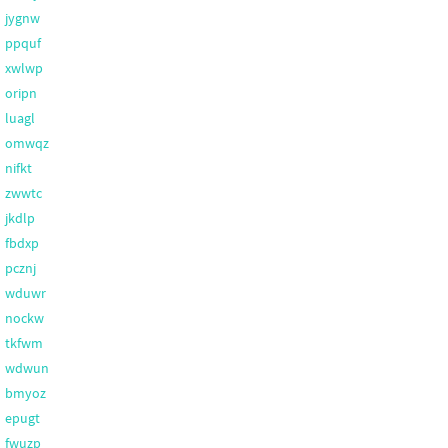
jygnw
ppquf
xwlwp
oripn
luagl
omwqz
nifkt
zwwtc
jkdlp
fbdxp
pcznj
wduwr
nockw
tkfwm
wdwun
bmyoz
epugt
fwuzp